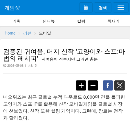
게임샷
검색
Togg
navi
기획
인터뷰
칼럼
취재기
Home
리뷰
모바일
검증된 귀여움, 머지 신작 '고양이와 스프:마
법의 레시피'
귀여움이 전부지만 그거면 충분
2026-05-08 11:48:15
네오위즈는 최근 글로벌 누적 다운로드 8,000만 건을 돌파한
고양이와 스프 IP를 활용해 신작 모바일게임을 글로벌 시장
에 선보였다. 신작 또한 힐링 게임이다. 그런데, 장르는 전작
과 달라졌다.