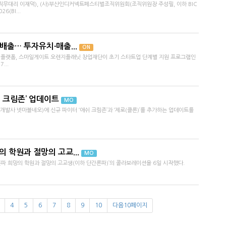
직무대리 이재덕), (사)부산인디커넥트페스티벌조직위원회(조직위원장 주성필, 이하 BIC
(BI...
배출… 투자유치∙매출...
ON
업 플랫폼, 스마일게이트 오렌지플래닛 창업재단이 초기 스타트업 단계별 지원 프로그램인
...
쉬 크림존’ 업데이트
MO
(개발사 넷마블네오)에 신규 파이터 ‘애쉬 크림존’과 ‘제로(클론)’를 추가하는 업데이트를
망의 학원과 절망의 고교...
MO
단간론파 희망의 학원과 절망의 고교생(이하 단간론파)’의 콜라보레이션을 6일 시작했다.
4
5
6
7
8
9
10
다음10페이지