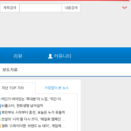
제목검색
내용검색
리뷰
커뮤니티
보도자료
지난 TOP 기사
가장많이 본 뉴스
어딘가 비어있는 '쪽대본'의 느낌, '히간:이...
kt롤스터, 한화생명 넘어설까
후반부도 시작부터 혼전, 오늘은 누가 웃을까
전설의 '시작'을 다시 쓰다, '헤일로:캠페인 ...
영화 '스파이더맨: 브랜드 뉴 데이', 게임에...