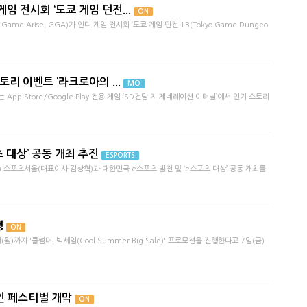
임 전시회 ‘도쿄 게임 던전...
ON
me Arise, GGA)가 인디 게임 전시회 ‘도쿄 게임 던전 13(Tokyo Game Dungeo
리 이벤트 ‘라크로아의 ...
MO
p Store/Google Play 전용 게임 ‘SD건담 지 제네레이션 이터널’에서 인기 스토리
 대상’ 공동 개최 추진
ESPORTS
) 스포츠서울(대표이사 김상혁)과 대한민국 e스포츠 발전 및 ‘e스포츠 대상’ 공동 개최를
행
ON
까지 '쿨썸머, 빅세일(Cool Summer Big Sale)' 프로모션을 진행한다고 7일(금)
인 페스티벌 개막
ON