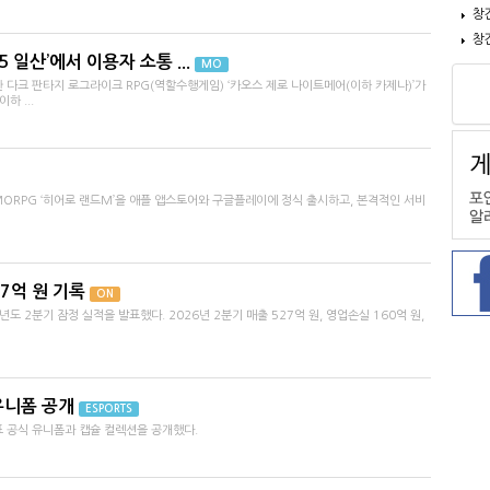
창
창
 일산’에서 이용자 소통 ...
MO
크 판타지 로그라이크 RPG(역할수행게임) ‘카오스 제로 나이트메어(이하 카제나)’가
하 ...
MMORPG ‘히어로 랜드M’을 애플 앱스토어와 구글플레이에 정식 출시하고, 본격적인 서비
27억 원 기록
ON
년도 2분기 잠정 실적을 발표했다. 2026년 2분기 매출 527억 원, 영업손실 160억 원,
유니폼 공개
ESPORTS
표 공식 유니폼과 캡슐 컬렉션을 공개했다.