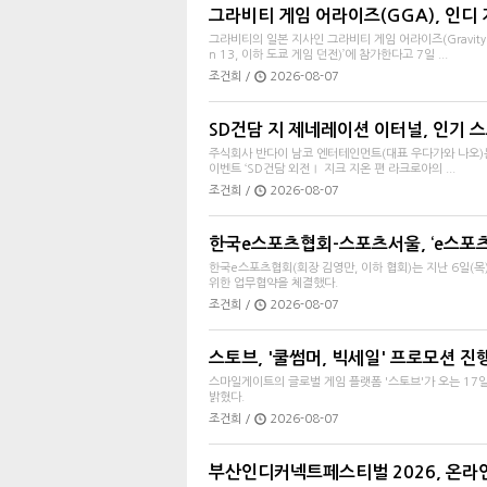
그라비티 게임 어라이즈(GGA), 인디 게
그라비티의 일본 지사인 그라비티 게임 어라이즈(Gravity Ga
n 13, 이하 도쿄 게임 던전)’에 참가한다고 7일 ...
조건희 /
2026-08-07
SD건담 지 제네레이션 이터널, 인기 스토
주식회사 반다이 남코 엔터테인먼트(대표 우다가와 나오)는 Ap
이벤트 ‘SD건담 외전Ⅰ 지크 지온 편 라크로아의 ...
조건희 /
2026-08-07
한국e스포츠협회-스포츠서울, ‘e스포츠
한국e스포츠협회(회장 김영만, 이하 협회)는 지난 6일(목
위한 업무협약을 체결했다.
조건희 /
2026-08-07
스토브, '쿨썸머, 빅세일' 프로모션 진
스마일게이트의 글로벌 게임 플랫폼 '스토브'가 오는 17일(월)
밝혔다.
조건희 /
2026-08-07
부산인디커넥트페스티벌 2026, 온라