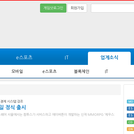
게임샷로그인
회원가입
e스포츠
IT
업계소식
모바일
e스포츠
블록체인
IT
 경제 시스템 강조
MO
6일 정식 출시
ES
문 스퀘어 서울에서는 컴투스가 서비스하고 에이버튼이 개발하는 신작 MMORPG ‘제우스:
ES
CO
ON