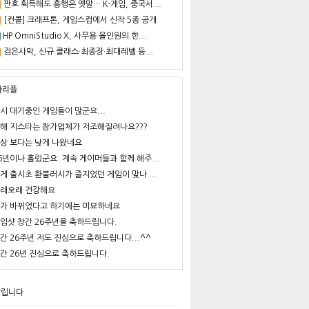
판호 획득해도 흥행은 옛말… K-게임, 중국서...
[컨콜] 크래프톤, 게임스컴에서 신작 5종 공개
HP OmniStudio X, 사무용 올인원의 한...
검은사막, 신규 클래스·최종장·최대레벨 등...
사리플
시 대기중인 게임들이 많군요...
해 지스타는 참가업체가 저조해질려나요???
상 보다는 낮게 나왔네요
6년이나 흘렀군요. 계속 게이머들과 함께 해주...
게 출시초 환불러시가 줄지었던 게임이 맞나 ...
래오래 건강해요
가 바뀌었다고 하기에는 미묘하네요
임샷 창간 26주년을 축하드립니다.
간 26주년 저도 진심으로 축하드립니다...^^
간 26년 진심으로 축하드립니다.
알립니다