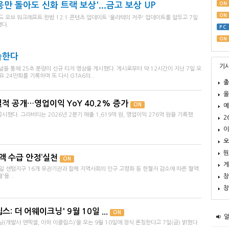
영웅만 돌아도 신화 트랙 보상'...금고 보상 UP
ON
ON
오브 워크래프트:한밤 12.1 콘텐츠 업데이트 '울라텍의 저주' 업데이트를 앞두고 7일
다.
PC
ON
출한다
기
널을 통해 25초 분량의 신규 티저 영상을 게시했다. 게시로부터 약 12시간이 지난 7일 오
 24만회를 기록하며 또 다시 GTA6의...
출
올
실적 공개…영업이익 YoY 40.2% 증가
ON
예
시했다. 그라비티는 2026년 2분기 매출 1,619억 원, 영업이익 276억 원을 기록했
2
이
오
뭔
액 수급 안정’실천
ON
게
7일 센텀지구 16개 유관기관과 함께 지역사회의 인구 고령화 등 헌혈자 감소에 따른 혈액
을...
창
창
 더 어웨이크닝' 9월 10일 ...
ON
(개발사 엔픽셀, 이하 이클립스)’을 오는 9월 10일에 정식 론칭한다고 7일(금) 밝혔다.