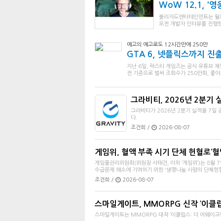
WoW 12.1, '
블리자드엔터테인먼트는 월드 
오전 개발자 인터뷰를 진행했
예고의 예고로도 12시간만에 250만
GTA 6, 넷플릭스까지 진
지난 6일, 락스타 게임즈는 공식 유튜브 채
전 기준으로 벌써 조회수가 250만회, 좋아요
그라비티, 2026년 2분기 
그라비티가 2026년 2분기 실적을 7일 공
다.
조건희 /
2026-08-07
게임위, 혈액 부족 시기 단체 헌혈로‘혈
게임물관리위원회(위원장 서태건, 이하 ‘게임위’)는 8월 
수급문제 해소에 기여하기 위한 '생명나눔 사랑의 단체헌혈'
조건희 /
2026-08-07
스마일게이트, MMORPG 신작 ‘이클립스:
스마일게이트는 MMORPG 대작 ‘이클립스: 더 어웨이크닝