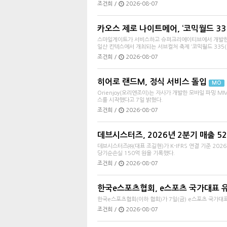
조건희 /
2026-08-07
카오스 제로 나이트메어, ‘코믹월드 335
스마일게이트가 서비스하고 슈퍼크리에이티브에서 개발한 다
일산 킨텍스에서 개최되는 서브컬처 축제 ‘코믹월드 335(이
조건희 /
2026-08-07
히어로 랜드M, 정식 서비스 돌입
MO
Orienjoy(오리엔조이)는 자사가 개발한 모바일 파밍 
스를 시작했다고 7일 밝혔다.
조건희 /
2026-08-07
데브시스터즈, 2026년 2분기 매출 5
데브시스터즈㈜(대표 조길현)가 K-IFRS 연결 기준 2026
당기순손실 150억 원을 기록했다.
조건희 /
2026-08-07
한국e스포츠협회, e스포츠 국가대표 
한국e스포츠협회(이하 협회)가 7일(금) e스포츠 국가대
조건희 /
2026-08-07