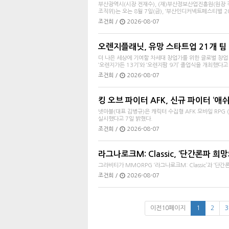
부산광역시(시장 전재수), (재)부산정보산업진흥원(원장 
조직위)는 오는 8월 7일(금), ‘부산인디커넥트페스티벌 2026
조건희 /
2026-08-07
오렌지플래닛, 유망 스타트업 21개 팀 
더 나은 세상에 기여할 차세대 창업가를 위한 글로벌 창
‘오렌지가든 13기’와 ‘오렌지팜 9기’ 졸업식을 개최했다고 7
조건희 /
2026-08-07
킹 오브 파이터 AFK, 신규 파이터 ‘애
넷마블(대표 김병규)은 캐릭터 수집형 AFK 모바일 RPG 
실시했다고 7일 밝혔다.
조건희 /
2026-08-07
라그나로크M: Classic, ‘단간론파 희
그라비티가 MMORPG ‘라그나로크M: Classic’과 ‘
조건희 /
2026-08-07
이전10페이지
1
2
3