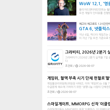
WoW 12.1, '
블리자드엔터테인먼트는 월드 
오전 개발자 인터뷰를 진행했
예고의 예고로도 12시간만에
GTA 6, 넷플
지난 6일, 락스타 게임즈는 
이 지난 7일 오전 기준으로 
그라비티, 2026년 2분기 
그라비티가 2026년 2분기 실적을 7일 공
다.
조건희 /
2026-08-07
게임위, 혈액 부족 시기 단체 헌혈로‘혈
게임물관리위원회(위원장 서태건, 이하 ‘게임위’)는 8월 
수급문제 해소에 기여하기 위한 '생명나눔 사랑의 단체헌혈'
조건희 /
2026-08-07
스마일게이트, MMORPG 신작 ‘이클립스:
스마일게이트는 MMORPG 대작 ‘이클립스: 더 어웨이크닝