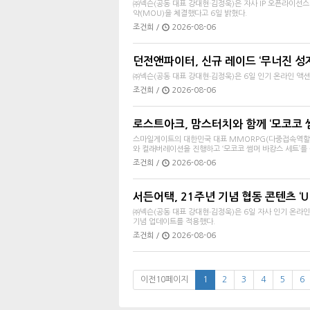
㈜넥슨(공동 대표 강대현·김정욱)은 자사 IP 오픈라이선
약(MOU)을 체결했다고 6일 밝혔다.
조건희 /
2026-08-06
던전앤파이터, 신규 레이드 ‘무너진 성
㈜넥슨(공동 대표 강대현∙김정욱)은 6일 인기 온라인 액션
조건희 /
2026-08-06
로스트아크, 맘스터치와 함께 ‘모코코 
스마일게이트의 대한민국 대표 MMORPG(다중접속역할수
와 컬래버레이션을 진행하고 ‘모코코 썸머 바캉스 세트’를 출
조건희 /
2026-08-06
서든어택, 21주년 기념 협동 콘텐츠 ‘
㈜넥슨(공동 대표 강대현∙김정욱)은 6일 자사 인기 온라인 
기념 업데이트를 적용했다.
조건희 /
2026-08-06
이전10페이지
1
2
3
4
5
6