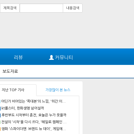
제목검색
내용검색
리뷰
커뮤니티
보도자료
지난 TOP 기사
가장많이 본 뉴스
어딘가 비어있는 '쪽대본'의 느낌, '히간:이...
kt롤스터, 한화생명 넘어설까
후반부도 시작부터 혼전, 오늘은 누가 웃을까
전설의 '시작'을 다시 쓰다, '헤일로:캠페인 ...
영화 '스파이더맨: 브랜드 뉴 데이', 게임에...