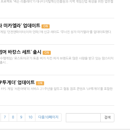
스 프로젝트 ‘넥슨 리플레이’가 대구디지털혁신진흥원과 지역 게임산업 육성을 위한 업무협
자 미카엘라’ 업데이트
ON
게임 ‘던전앤파이터(이하 던파)’에 신규 레이드 '무너진 성자 미카엘라'를 업데이트했다.
썸머 바캉스 세트’ 출시
ON
행게임) ‘로스트아크’가 토종 버거·치킨·피자 브랜드로 많은 사랑을 받고 있는 맘스터치
시...
UP투게더’ 업데이트
ON
FPS 게임 ‘서든어택’의 서비스 21주년을 앞두고 협동 점프 콘텐츠 ‘UP투게더’를 포함한
7
8
9
10
다음10페이지
검색