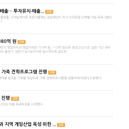
배출… 투자유치∙매출...
ON
업 플랫폼, 스마일게이트 오렌지플래닛 창업재단이 초기 스타트업 단계별 지원 프로그램인
...
380억 원
ON
상반기 영업수익과 영업이익은 773억 원, 110억 원으로 전년(2025년) 같은 기간 대비
89% 늘었다. 상반기 당기순이익은 일시적으로 감소한...
 가족 견학프로그램 진행
ON
마블 임직원 가족을 대상으로 ‘가족 견학프로그램’을 성황리에 마쳤다고 밝혔다.
 진행
ON
 2026 여름 프로모션을 시작했다.
지역 게임산업 육성 위한 ...
ON