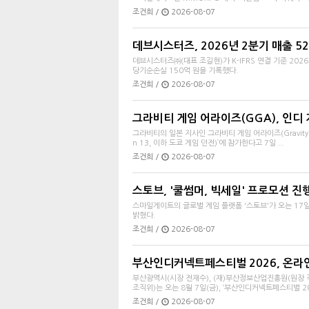
조건희 /
2026-08-07
데브시스터즈, 2026년 2분기 매출 5
데브시스터즈㈜(대표 조길현)가 K-IFRS 연결 기준 2026
당기순손실 150억 원을 기록했다.
조건희 /
2026-08-07
그라비티 게임 어라이즈(GGA), 인디 게
그라비티의 일본 지사인 그라비티 게임 어라이즈(Gravity Ga
n 13, 이하 도쿄 게임 던전)’에 참가한다고 7일 ...
조건희 /
2026-08-07
스토브, '쿨썸머, 빅세일' 프로모션 진
스마일게이트의 글로벌 게임 플랫폼 '스토브'가 오는 17일(월)
밝혔다.
조건희 /
2026-08-07
부산인디커넥트페스티벌 2026, 온라
부산광역시(시장 전재수), (재)부산정보산업진흥원(원장 
조직위)는 오는 8월 7일(금), ‘부산인디커넥트페스티벌 2026
조건희 /
2026-08-07