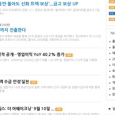
ON
영웅만 돌아도 신화 트랙 보상'...금고 보상 UP
ON
오브 워크래프트:한밤 12.1 콘텐츠 업데이트 '울라텍의 저주' 업데이트를 앞두고 7일
다.
PC
ON
 250만
릭스까지 진출한다
기
공식 유튜브 채널을 통해 25초 분량의 신규 티저 영상을 게시했다. 게시로부터 약 12시간
벌써 조회수가 250만회, 좋아요 24만회를 기록하며 또 다시 GTA6의...
출
올
예
실적 공개…영업이익 YoY 40.2% 증가
ON
2
시했다. 그라비티는 2026년 2분기 매출 1,619억 원, 영업이익 276억 원을 기록했
이
오
뭔
액 수급 안정’실천
ON
게
7일 센텀지구 16개 유관기관과 함께 지역사회의 인구 고령화 등 헌혈자 감소에 따른 혈액
창
을...
창
 더 어웨이크닝' 9월 10일 ...
ON
(개발사 엔픽셀, 이하 이클립스)’을 오는 9월 10일에 정식 론칭한다고 7일(금) 밝혔다.