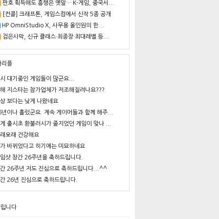
판호 획득해도 흥행은 옛말… K-게임, 중국서...
[컨콜] 크래프톤, 게임스컴에서 신작 5종 공개
HP OmniStudio X, 사무용 올인원의 한...
검은사막, 신규 클래스·최종장·최대레벨 등...
사리플
시 대기중인 게임들이 많군요...
해 지스타는 참가업체가 저조해질려나요???
상 보다는 낮게 나왔네요
6년이나 흘렀군요. 계속 게이머들과 함께 해주...
게 출시초 환불러시가 줄지었던 게임이 맞나 ...
래오래 건강해요
가 바뀌었다고 하기에는 미묘하네요
임샷 창간 26주년을 축하드립니다.
간 26주년 저도 진심으로 축하드립니다...^^
간 26년 진심으로 축하드립니다.
알립니다