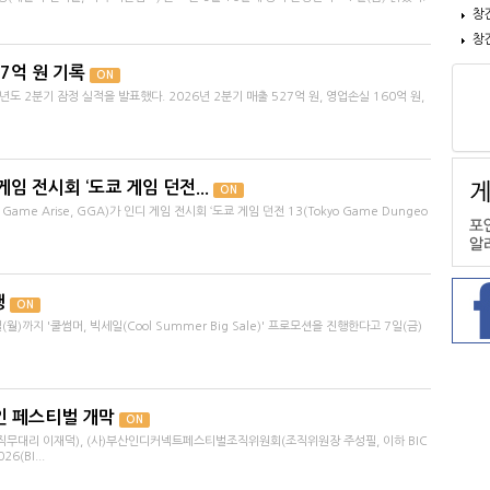
창
창
27억 원 기록
ON
년도 2분기 잠정 실적을 발표했다. 2026년 2분기 매출 527억 원, 영업손실 160억 원,
임 전시회 ‘도쿄 게임 던전...
ON
me Arise, GGA)가 인디 게임 전시회 ‘도쿄 게임 던전 13(Tokyo Game Dungeo
행
ON
까지 '쿨썸머, 빅세일(Cool Summer Big Sale)' 프로모션을 진행한다고 7일(금)
인 페스티벌 개막
ON
직무대리 이재덕), (사)부산인디커넥트페스티벌조직위원회(조직위원장 주성필, 이하 BIC
(BI...