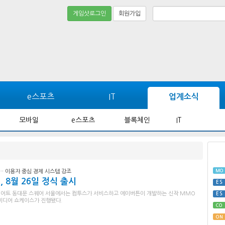
게임샷로그인
회원가입
e스포츠
IT
업계소식
모바일
e스포츠
블록체인
IT
MO
에… 이용자 중심 경제 시스템 강조
, 8월 26일 정식 출시
ES
 메리어트 동대문 스퀘어 서울에서는 컴투스가 서비스하고 에이버튼이 개발하는 신작 MMO
ES
의 미디어 쇼케이스가 진행됐다.
CO
ON